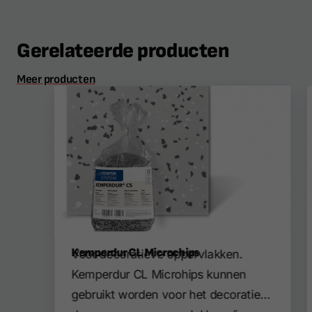
Gerelateerde producten
Meer producten
Kemperdur CL Microchips
Voor decoratieve oppervlakken.
Kemperdur CL Microhips kunnen
gebruikt worden voor het decoratief