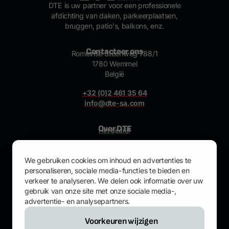
DTE is uw partner voor een professionele
afdichting van daken, parkeerplaatsen,
bruggen, patio's, balkons, enz.
Contacteer ons
Romeinse Steenweg 788/1
1780 Wemmel
België
+32 (0)2 461 35 64
info@dte-sa.com
Over DTE
Het bedrijf
Nieuws
Referenties
We gebruiken cookies om inhoud en advertenties te
personaliseren, sociale media-functies te bieden en
Privacy & cookies
verkeer te analyseren. We delen ook informatie over uw
gebruik van onze site met onze sociale media-,
Onze oplossingen
Toepassingen
advertentie- en analysepartners.
Producten
Voorkeuren wijzigen