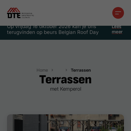
Op vrijdag 16 oktober 2026 kan je ons
Lees
meer
terugvinden op beurs Belgian Roof Day
Home
Terrassen
Terrassen
Toepassingen
met Kemperol