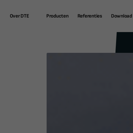
Over DTE
Producten
Referenties
Download 
n op beurs Belgian Roof Day
Lees meer
Het bedrijf
Nieuws