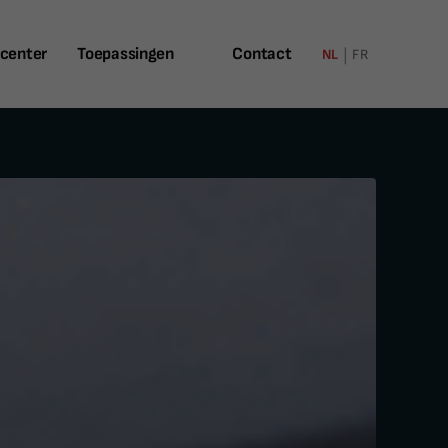
center
Toepassingen
Contact
NL
FR
|
Daken
Groendaken
Bruggen
Parkings
Terrassen
Interieur
Details