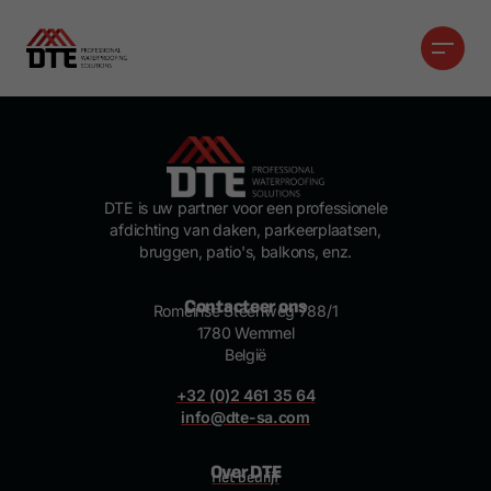
Page not yet published
DTE is uw partner voor een professionele
afdichting van daken, parkeerplaatsen,
bruggen, patio's, balkons, enz.
Contacteer ons
Romeinse Steenweg 788/1
1780 Wemmel
België
+32 (0)2 461 35 64
info@dte-sa.com
Over DTE
Het bedrijf