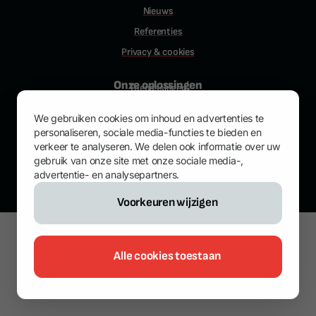
Nieuws
Referenties
Privacy & cookies
Onze oplossingen
Toepassingen
Producten
We gebruiken cookies om inhoud en advertenties te
Download center
personaliseren, sociale media-functies te bieden en
verkeer te analyseren. We delen ook informatie over uw
Contact
gebruik van onze site met onze sociale media-,
advertentie- en analysepartners.
WEBSITE BY
YOOLS
Voorkeuren wijzigen
Alle cookies toestaan